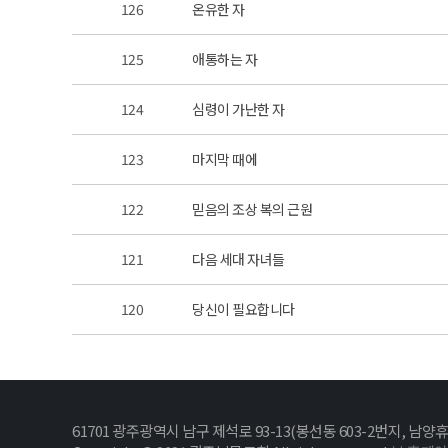
126
온유한 자
125
애통하는 자
124
심령이 가난한 자
123
마지막 때에
122
믿음의 조상 복의 근원
121
다음 세대 자녀들
120
당신이 필요합니다
61701 광주광역시 남구 제석로 93-13(봉선동 603-2번지, 남양휴튼1차 옆)