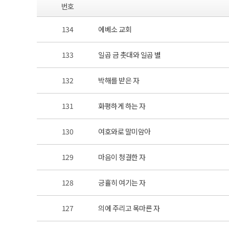
번호
134
에베소 교회
133
일곱 금 촛대와 일곱 별
132
박해를 받은 자
131
화평하게 하는 자
130
여호와로 말미암아
129
마음이 청결한 자
128
긍휼히 여기는 자
127
의에 주리고 목마른 자