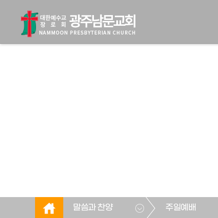
말씀과 찬양
주일예배