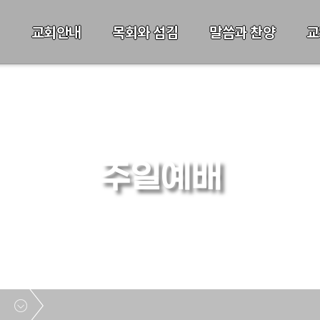
교회안내
목회와 섬김
말씀과 찬양
교
주일예배