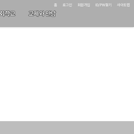
홈
로그인
회원가입
ID/PW찾기
사이트맵
회학교
교제와 만남