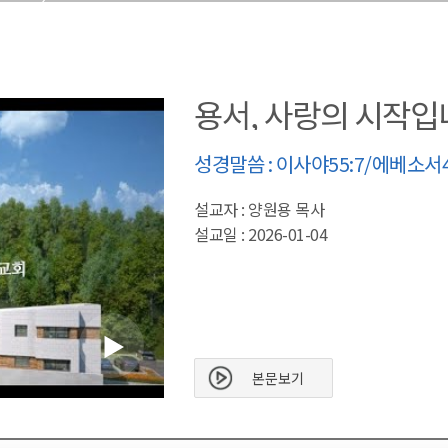
용서, 사랑의 시작입
성경말씀 : 이사야55:7/에베소서4:
설교자 : 양원용 목사
설교일 : 2026-01-04
본문보기