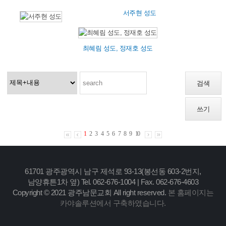
서주현 성도
최혜림 성도, 정재호 성도
검색
쓰기
1
2
3
4
5
6
7
8
9
10
61701 광주광역시 남구 제석로 93-13(봉선동 603-2번지,
남양휴튼1차 옆) Tel. 062-676-1004 | Fax. 062-676-4603
Copyright © 2021 광주남문교회 All right reserved.
본 홈페이지는
카야솔루션에서 구축하였습니다.